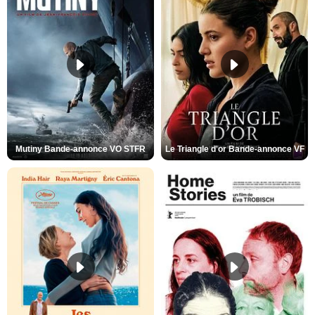
Mutiny Bande-annonce VO STFR
Le Triangle d'or Bande-annonce VF