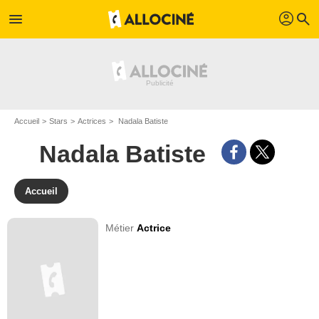
profil
menu
search
Accueil
Stars
Actrices
Nadala Batiste
Nadala Batiste
Accueil
Métier
Actrice