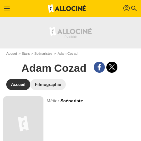
profil
menu
search
Accueil
Stars
Scénaristes
Adam Cozad
Adam Cozad
Accueil
Filmographie
Métier
Scénariste