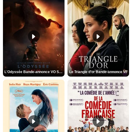
L'Odyssée Bande-annonce VO STFR
Le Triangle d'or Bande-annonce VF