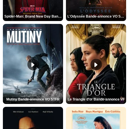
Spider-Man: Brand New Day Bande-annonce VO STFR
L'Odyssée Bande-annonce VO STFR
Mutiny Bande-annonce VO STFR
Le Triangle d'or Bande-annonce VF