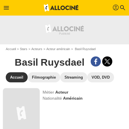
profil
menu
search
Accueil
Stars
Acteurs
Acteur américain
Basil Ruysdael
Basil Ruysdael
Accueil
Filmographie
Streaming
VOD, DVD
Métier
Acteur
Nationalité
Américain