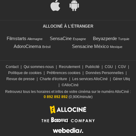
ALLOCINÉ À L'ÉTRANGER
Filmstarts
SensaCine
Beyazperde
Allemagne
Espagne
Turquie
AdoroCinema
Sensacine México
Brésil
Mexique
Contact
|
Qui sommes-nous
|
Recrutement
|
Publicité
|
CGU
|
CGV
|
Politique de cookies
|
Préférences cookies
|
Données Personnelles
|
Revue de presse
|
Charte d'écriture
|
Les services AlloCiné
|
Gérer Utiq
|
©AlloCiné
Retrouvez tous les horaires et infos de votre cinéma sur le numéro AlloCiné :
0 892 892 892
(0,90€/minute)