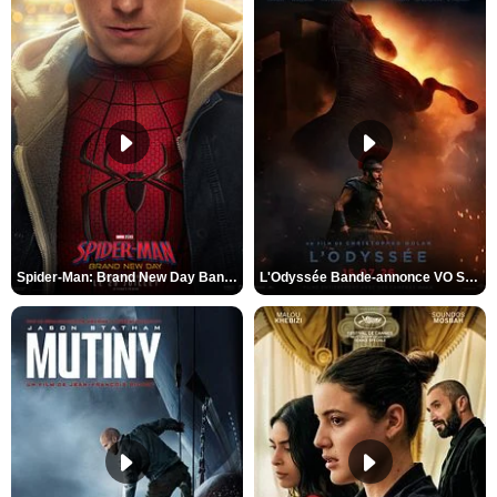
Spider-Man: Brand New Day Bande-annonce VO STFR
L'Odyssée Bande-annonce VO STFR