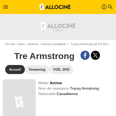
profil
menu
search
Accueil
Stars
Actrices
Actrice canadienne
Tracey Armstrong dit Tre Armstrong
Tre Armstrong
Accueil
Streaming
VOD, DVD
Métier
Actrice
Nom de naissance
Tracey Armstrong
Nationalité
Canadienne