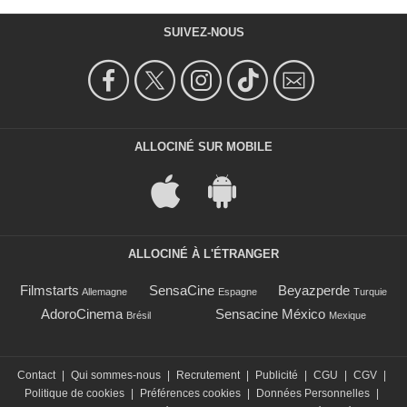
SUIVEZ-NOUS
ALLOCINÉ SUR MOBILE
ALLOCINÉ À L'ÉTRANGER
Filmstarts
SensaCine
Beyazperde
Allemagne
Espagne
Turquie
AdoroCinema
Sensacine México
Brésil
Mexique
Contact
|
Qui sommes-nous
|
Recrutement
|
Publicité
|
CGU
|
CGV
|
Politique de cookies
|
Préférences cookies
|
Données Personnelles
|