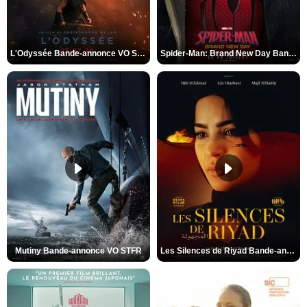
L'Odyssée Bande-annonce VO STFR
Spider-Man: Brand New Day Bande-annonce VO STFR
Mutiny Bande-annonce VO STFR
Les Silences de Riyad Bande-annonce VO STFR