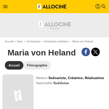
profil
menu
search
Accueil
Stars
Scénaristes
Scénariste suédoise
Maria von Heland
Maria von Heland
Accueil
Filmographie
Métiers
Scénariste,
Créatrice,
Réalisatrice
Nationalité
Suédoise