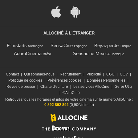
ALLOCINÉ À L'ÉTRANGER
Filmstarts
SensaCine
Beyazperde
Allemagne
Espagne
Turquie
AdoroCinema
Sensacine México
Brésil
Mexique
Contact
|
Qui sommes-nous
|
Recrutement
|
Publicité
|
CGU
|
CGV
|
Politique de cookies
|
Préférences cookies
|
Données Personnelles
|
Revue de presse
|
Charte d'écriture
|
Les services AlloCiné
|
Gérer Utiq
|
©AlloCiné
Retrouvez tous les horaires et infos de votre cinéma sur le numéro AlloCiné :
0 892 892 892
(0,90€/minute)