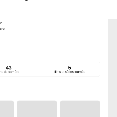
r
urc
43
5
ns de carrière
films et séries tournés