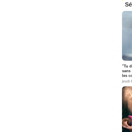
Sé
"Tu d
sans 
les c
jeudi 