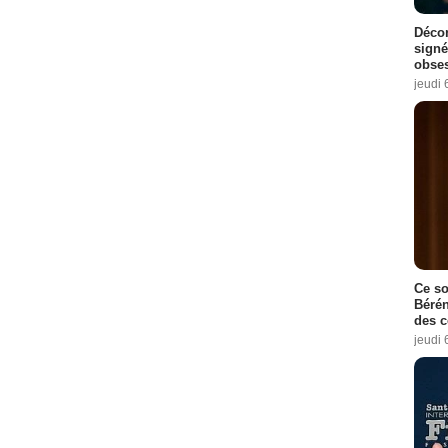
Décon
signé
obse
jeudi 
Ce so
Bérén
des 
jeudi 