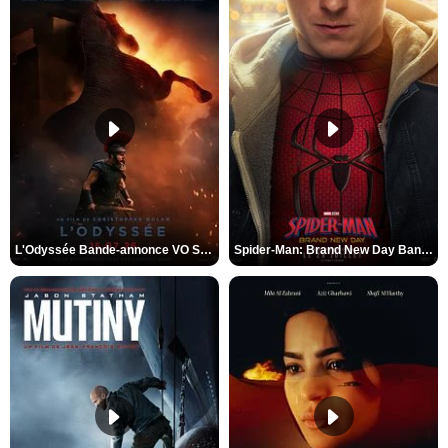
L'Odyssée Bande-annonce VO STFR
Spider-Man: Brand New Day Bande-annonce VO STFR