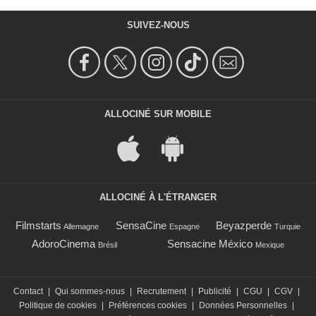
SUIVEZ-NOUS
ALLOCINÉ SUR MOBILE
ALLOCINÉ À L'ÉTRANGER
Filmstarts
SensaCine
Beyazperde
Allemagne
Espagne
Turquie
AdoroCinema
Sensacine México
Brésil
Mexique
Contact
|
Qui sommes-nous
|
Recrutement
|
Publicité
|
CGU
|
CGV
|
Politique de cookies
|
Préférences cookies
|
Données Personnelles
|