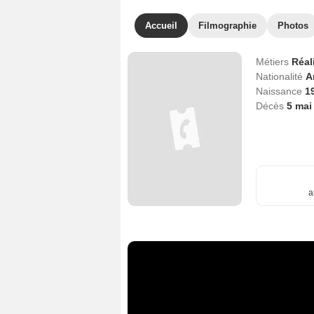
Accueil
Filmographie
Photos
Métiers
Réal
Nationalité
A
Naissance
19
Décès
5 mai
a