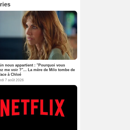
ries
n nous appartient : "Pourquoi vous
ez me voir ?"... La mère de Milo tombe de
face à Chloé
edi 7 août 2026