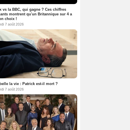
ix vs la BBC, qui gagne ? Ces chiffres
ants montrent qu'un Britannique sur 4 a
son choix !
edi 7 août 2026
belle la vie : Patrick est-il mort ?
edi 7 août 2026