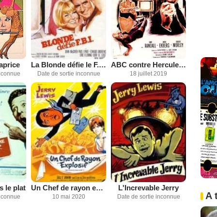
aprice
La Blonde défie le F.B.I.
ABC contre Hercule Poirot
inconnue
Date de sortie inconnue
18 juillet 2019
 le plat
Un Chef de rayon explosif
L'Increvable Jerry
A 
inconnue
10 mai 2020
Date de sortie inconnue