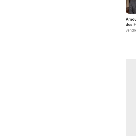
Amour
des F
vendr