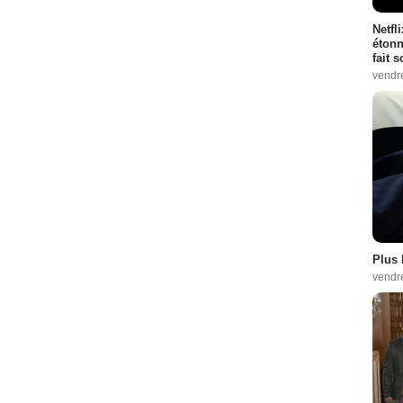
Netfl
étonn
fait 
vendr
Plus 
vendr