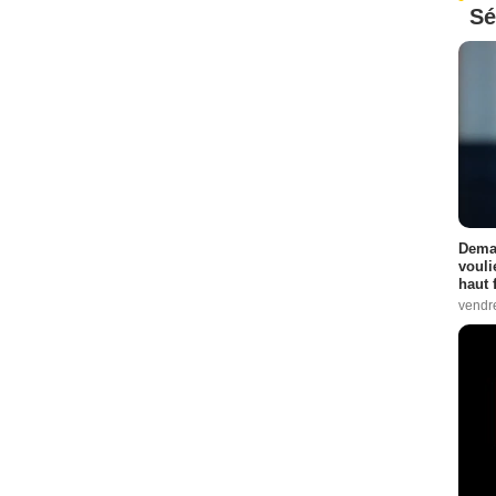
Sé
Demai
vouli
haut 
vendr