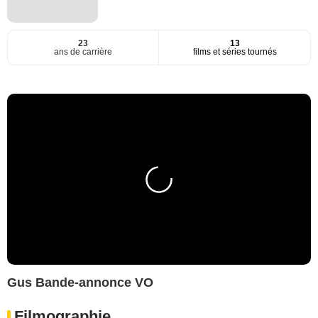
23
13
ans de carrière
films et séries tournés
Gus Bande-annonce VO
Filmographie