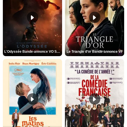
L'Odyssée Bande-annonce VO STFR
Le Triangle d'or Bande-annonce VF