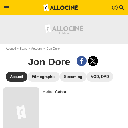
profil
menu
search
Accueil
Stars
Acteurs
Jon Dore
Jon Dore
Accueil
Filmographie
Streaming
VOD, DVD
Métier
Acteur