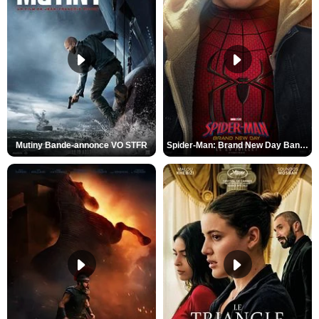
Mutiny Bande-annonce VO STFR
Spider-Man: Brand New Day Bande-annonce VO STFR