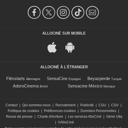
ALLOCINÉ SUR MOBILE
ALLOCINÉ À L'ÉTRANGER
Filmstarts
SensaCine
Beyazperde
Allemagne
Espagne
Turquie
AdoroCinema
Sensacine México
Brésil
Mexique
Contact
|
Qui sommes-nous
|
Recrutement
|
Publicité
|
CGU
|
CGV
|
Politique de cookies
|
Préférences cookies
|
Données Personnelles
|
Revue de presse
|
Charte d'écriture
|
Les services AlloCiné
|
Gérer Utiq
|
©AlloCiné