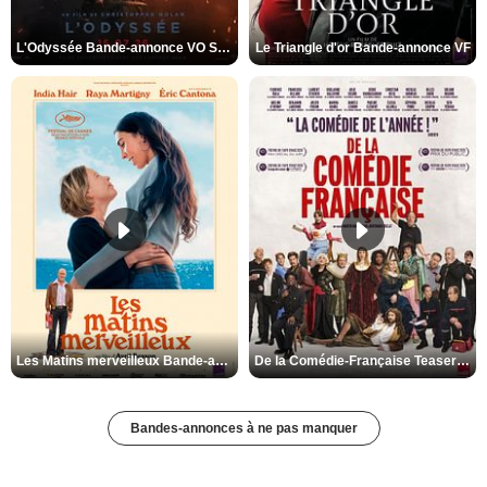
L'Odyssée Bande-annonce VO STFR
Le Triangle d'or Bande-annonce VF
Les Matins merveilleux Bande-annonce VF
De la Comédie-Française Teaser VF
Bandes-annonces à ne pas manquer