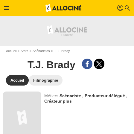
profil
menu
search
Accueil
Stars
Scénaristes
T.J. Brady
T.J. Brady
Accueil
Filmographie
Métiers
Scénariste
,
Producteur délégué
,
Créateur
plus