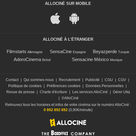
ALLOCINÉ SUR MOBILE
ALLOCINÉ À L'ÉTRANGER
Filmstarts
SensaCine
Beyazperde
Allemagne
Espagne
Turquie
AdoroCinema
Sensacine México
Brésil
Mexique
Contact
|
Qui sommes-nous
|
Recrutement
|
Publicité
|
CGU
|
CGV
|
Politique de cookies
|
Préférences cookies
|
Données Personnelles
|
Revue de presse
|
Charte d'écriture
|
Les services AlloCiné
|
Gérer Utiq
|
©AlloCiné
Retrouvez tous les horaires et infos de votre cinéma sur le numéro AlloCiné :
0 892 892 892
(0,90€/minute)