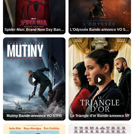
Spider-Man: Brand New Day Bande-annonce VO STFR
L'Odyssée Bande-annonce VO STFR
Mutiny Bande-annonce VO STFR
Le Triangle d'or Bande-annonce VF