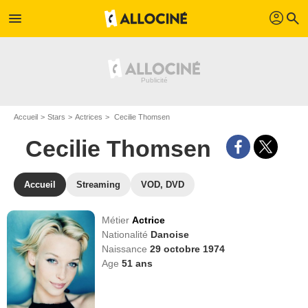
profil
menu
search
Accueil
Stars
Actrices
Cecilie Thomsen
Cecilie Thomsen
Accueil
Streaming
VOD, DVD
Métier
Actrice
Nationalité
Danoise
Naissance
29 octobre 1974
Age
51
ans