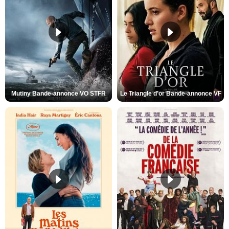
Mutiny Bande-annonce VO STFR
Le Triangle d'or Bande-annonce VF