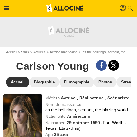
profil
menu
search
Accueil
Stars
Actrices
Actrice américaine
as the bell rings, scream, the blazing world dit Carlson Young
Carlson Young
Accueil
Biographie
Filmographie
Photos
Streami
Métiers
Actrice
,
Réalisatrice
,
Scénariste
Nom de naissance
as the bell rings, scream, the blazing world
Nationalité
Américaine
Naissance
29 octobre 1990
(Fort Worth -
Texas, États-Unis)
Age
35
ans