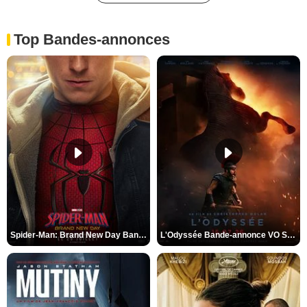
Top Bandes-annonces
Spider-Man: Brand New Day Bande-annonce VO STFR
L'Odyssée Bande-annonce VO STFR