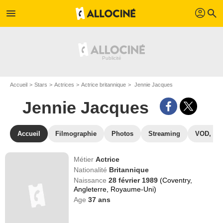
profil
menu
search
Accueil
Stars
Actrices
Actrice britannique
Jennie Jacques
Jennie Jacques
Accueil
Filmographie
Photos
Streaming
VOD, DV
Métier
Actrice
Nationalité
Britannique
Naissance
28 février 1989
(Coventry,
Angleterre, Royaume-Uni)
Age
37
ans