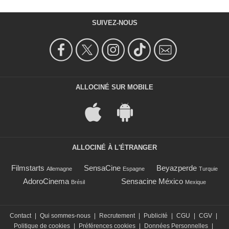
SUIVEZ-NOUS
ALLOCINÉ SUR MOBILE
ALLOCINÉ À L'ÉTRANGER
Filmstarts
SensaCine
Beyazperde
Allemagne
Espagne
Turquie
AdoroCinema
Sensacine México
Brésil
Mexique
Contact
|
Qui sommes-nous
|
Recrutement
|
Publicité
|
CGU
|
CGV
|
Politique de cookies
|
Préférences cookies
|
Données Personnelles
|