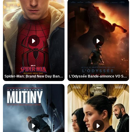
Spider-Man: Brand New Day Bande-annonce VO STFR
L'Odyssée Bande-annonce VO STFR