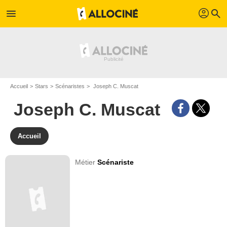
profil
menu
search
Accueil
Stars
Scénaristes
Joseph C. Muscat
Joseph C. Muscat
Accueil
Métier
Scénariste