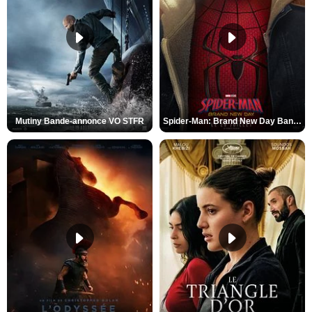
Mutiny Bande-annonce VO STFR
Spider-Man: Brand New Day Bande-annonce VO STFR