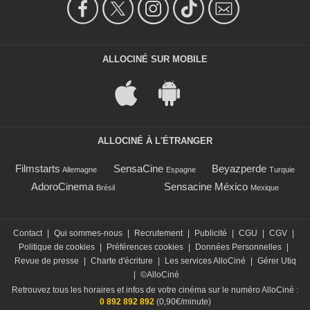
ALLOCINÉ SUR MOBILE
ALLOCINÉ À L'ÉTRANGER
Filmstarts
SensaCine
Beyazperde
Allemagne
Espagne
Turquie
AdoroCinema
Sensacine México
Brésil
Mexique
Contact
|
Qui sommes-nous
|
Recrutement
|
Publicité
|
CGU
|
CGV
|
Politique de cookies
|
Préférences cookies
|
Données Personnelles
|
Revue de presse
|
Charte d'écriture
|
Les services AlloCiné
|
Gérer Utiq
|
©AlloCiné
Retrouvez tous les horaires et infos de votre cinéma sur le numéro AlloCiné :
0 892 892 892
(0,90€/minute)