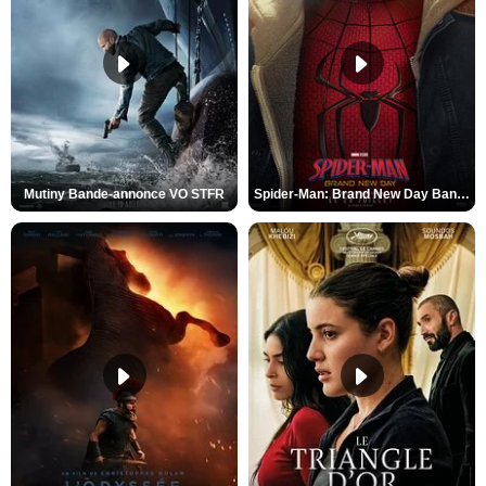
Mutiny Bande-annonce VO STFR
Spider-Man: Brand New Day Bande-annonce VO STFR