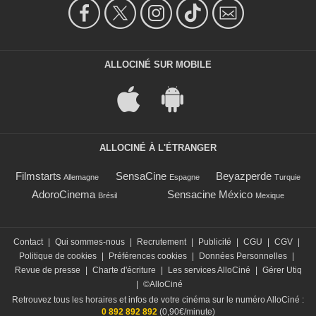
ALLOCINÉ SUR MOBILE
ALLOCINÉ À L'ÉTRANGER
Filmstarts
SensaCine
Beyazperde
Allemagne
Espagne
Turquie
AdoroCinema
Sensacine México
Brésil
Mexique
Contact
|
Qui sommes-nous
|
Recrutement
|
Publicité
|
CGU
|
CGV
|
Politique de cookies
|
Préférences cookies
|
Données Personnelles
|
Revue de presse
|
Charte d'écriture
|
Les services AlloCiné
|
Gérer Utiq
|
©AlloCiné
Retrouvez tous les horaires et infos de votre cinéma sur le numéro AlloCiné :
0 892 892 892
(0,90€/minute)