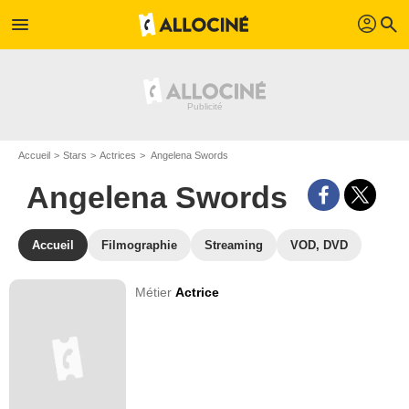
profil
menu
search
Accueil
Stars
Actrices
Angelena Swords
Angelena Swords
Accueil
Filmographie
Streaming
VOD, DVD
Métier
Actrice