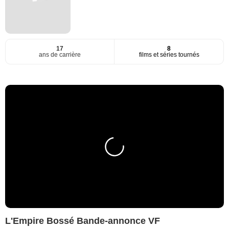
17
8
ans de carrière
films et séries tournés
L'Empire Bossé Bande-annonce VF