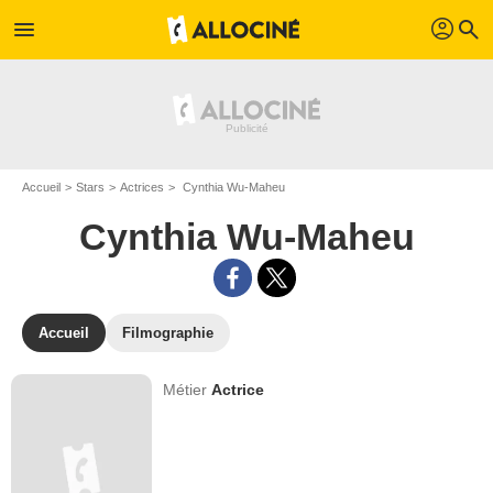
profil
menu
search
Accueil
Stars
Actrices
Cynthia Wu-Maheu
Cynthia Wu-Maheu
Accueil
Filmographie
Métier
Actrice