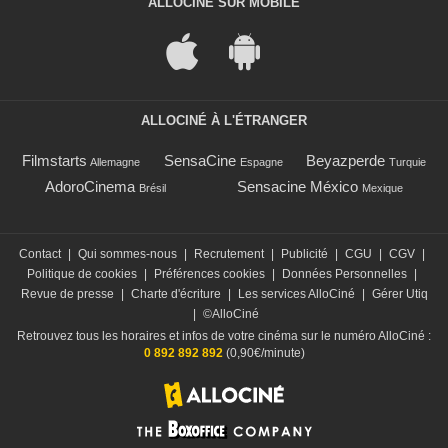
ALLOCINÉ SUR MOBILE
ALLOCINÉ À L'ÉTRANGER
Filmstarts
SensaCine
Beyazperde
Allemagne
Espagne
Turquie
AdoroCinema
Sensacine México
Brésil
Mexique
Contact
|
Qui sommes-nous
|
Recrutement
|
Publicité
|
CGU
|
CGV
|
Politique de cookies
|
Préférences cookies
|
Données Personnelles
|
Revue de presse
|
Charte d'écriture
|
Les services AlloCiné
|
Gérer Utiq
|
©AlloCiné
Retrouvez tous les horaires et infos de votre cinéma sur le numéro AlloCiné :
0 892 892 892
(0,90€/minute)