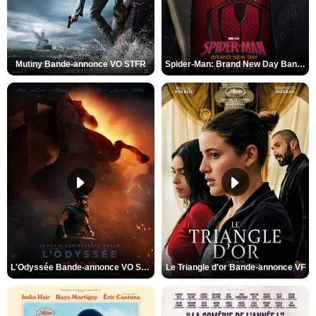
Mutiny Bande-annonce VO STFR
Spider-Man: Brand New Day Bande-annonce VO STFR
L'Odyssée Bande-annonce VO STFR
Le Triangle d'or Bande-annonce VF