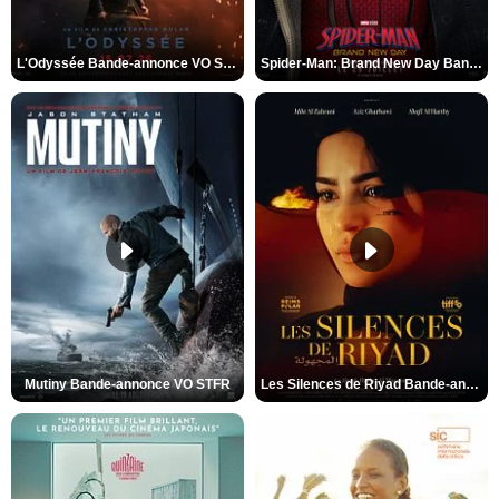
L'Odyssée Bande-annonce VO STFR
Spider-Man: Brand New Day Bande-annonce VO STFR
Mutiny Bande-annonce VO STFR
Les Silences de Riyad Bande-annonce VO STFR