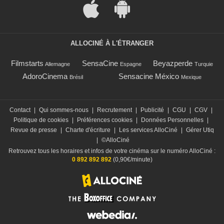
ALLOCINÉ À L'ÉTRANGER
Filmstarts
SensaCine
Beyazperde
Allemagne
Espagne
Turquie
AdoroCinema
Sensacine México
Brésil
Mexique
Contact
|
Qui sommes-nous
|
Recrutement
|
Publicité
|
CGU
|
CGV
|
Politique de cookies
|
Préférences cookies
|
Données Personnelles
|
Revue de presse
|
Charte d'écriture
|
Les services AlloCiné
|
Gérer Utiq
|
©AlloCiné
Retrouvez tous les horaires et infos de votre cinéma sur le numéro AlloCiné :
0 892 892 892
(0,90€/minute)