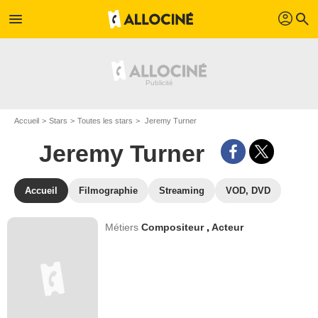
profil
menu
search
Accueil
Stars
Toutes les stars
Jeremy Turner
Jeremy Turner
Accueil
Filmographie
Streaming
VOD, DVD
Métiers
Compositeur
,
Acteur