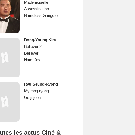
Mademoiselle
Assassination
Nameless Gangster
Dong-Young Kim
Believer 2
Believer
Hard Day
Ryu Seung-Ryong
Myeong-ryang
Go-ji-jeon
utes les actus Ciné &