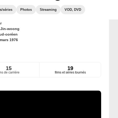
s/séries
Photos
Streaming
VOD, DVD
r
 Jin-woong
ud-coréen
 mars 1976
15
19
ns de carrière
films et séries tournés