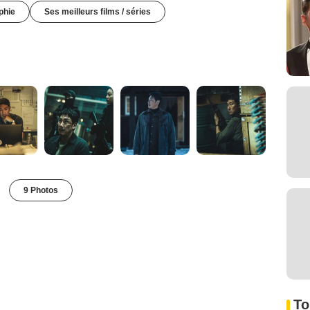
phie
Ses meilleurs films / séries
9 Photos
To