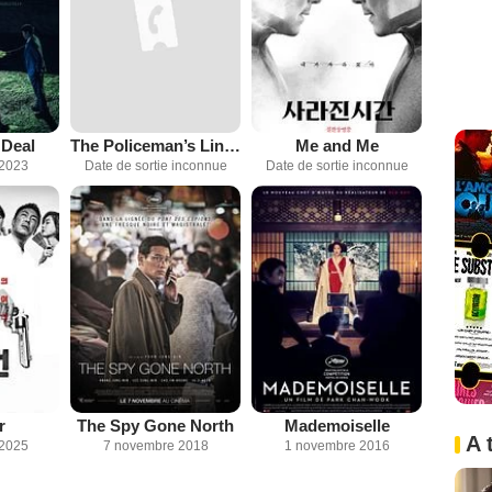
 Deal
The Policeman’s Lineage
Me and Me
 2023
Date de sortie inconnue
Date de sortie inconnue
r
The Spy Gone North
Mademoiselle
A 
 2025
7 novembre 2018
1 novembre 2016