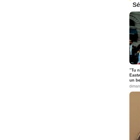
Sé
"Tu n
Eastw
un be
diman