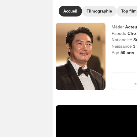
Accueil
Filmographie
Top film
Métier
Acteu
Pseudo
Cho
Nationalité
S
Naissance
3
Age
50
ans
a