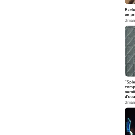
Exclu
en pr
diman
"Spie
compl
aurai
d'oeu
diman