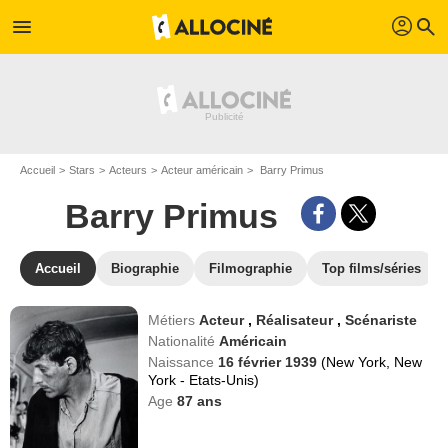
profil
menu
search
Accueil
Stars
Acteurs
Acteur américain
Barry Primus
Barry Primus
Accueil
Biographie
Filmographie
Top films/séries
Métiers
Acteur
,
Réalisateur
,
Scénariste
Nationalité
Américain
Naissance
16 février 1939
(New York, New
York - Etats-Unis)
Age
87
ans