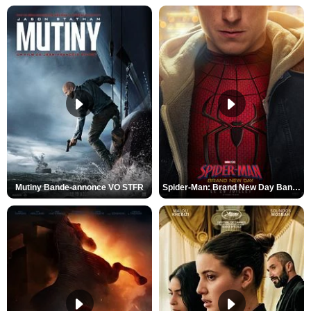
Mutiny Bande-annonce VO STFR
Spider-Man: Brand New Day Bande-annonce VO STFR