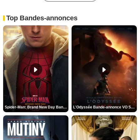
Top Bandes-annonces
Spider-Man: Brand New Day Bande-annonce VO STFR
L'Odyssée Bande-annonce VO STFR