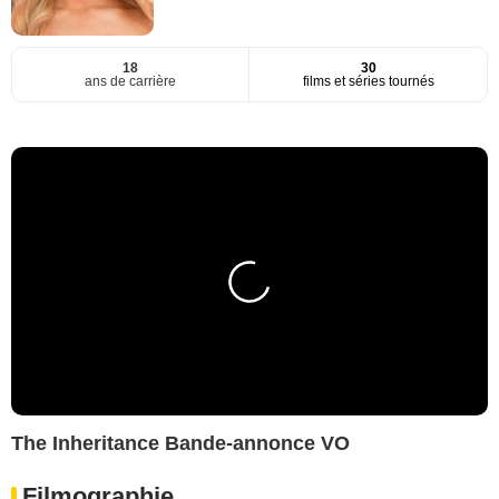
18
30
ans de carrière
films et séries tournés
The Inheritance Bande-annonce VO
Filmographie