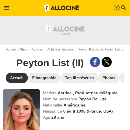
profil
menu
search
Accueil
Stars
Actrices
Actrice américaine
Peyton Roi List dit Peyton List (II)
Peyton List (II)
Accueil
Filmographie
Top films/séries
Photos
St
Métiers
Actrice
,
Productrice déléguée
Nom de naissance
Peyton Roi List
Nationalité
Américaine
Naissance
6 avril 1998
(Floride, USA)
Age
28
ans