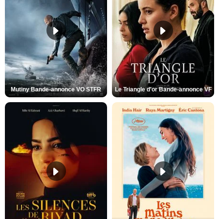
Mutiny Bande-annonce VO STFR
Le Triangle d'or Bande-annonce VF