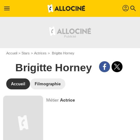
profil
menu
search
Accueil
Stars
Actrices
Brigitte Horney
Brigitte Horney
Accueil
Filmographie
Métier
Actrice