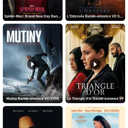
Spider-Man: Brand New Day Bande-annonce VO STFR
L'Odyssée Bande-annonce VO STFR
Mutiny Bande-annonce VO STFR
Le Triangle d'or Bande-annonce VF