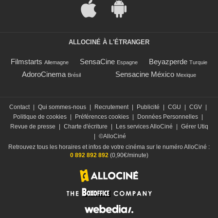
ALLOCINÉ À L'ÉTRANGER
Filmstarts
SensaCine
Beyazperde
Allemagne
Espagne
Turquie
AdoroCinema
Sensacine México
Brésil
Mexique
Contact
|
Qui sommes-nous
|
Recrutement
|
Publicité
|
CGU
|
CGV
|
Politique de cookies
|
Préférences cookies
|
Données Personnelles
|
Revue de presse
|
Charte d'écriture
|
Les services AlloCiné
|
Gérer Utiq
|
©AlloCiné
Retrouvez tous les horaires et infos de votre cinéma sur le numéro AlloCiné :
0 892 892 892
(0,90€/minute)