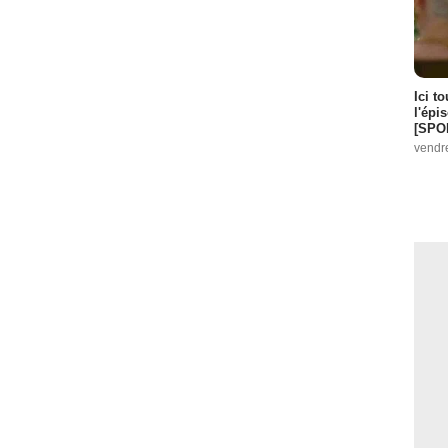
Ici t
l'épi
[SPO
vendr