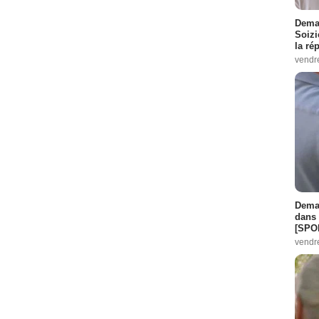
Demai
Soizi
la ré
vendr
Demai
dans 
[SPO
vendr