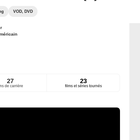
ng
VOD, DVD
r
méricain
27
23
ns de carrière
films et séries tournés