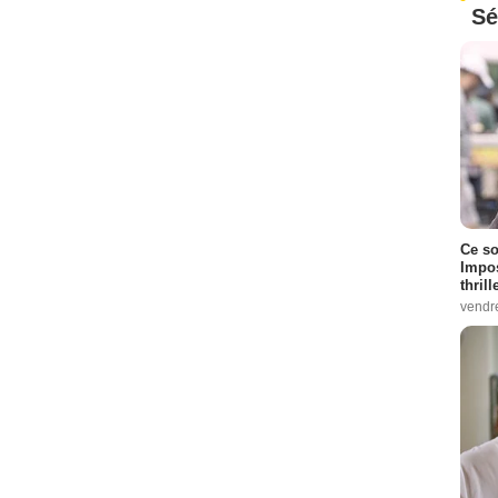
Sé
Ce so
Impos
thrill
vendr