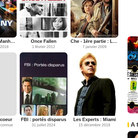
Les Experts : Manhattan
Once Fallen
Che - 1ère partie : L'Argentin
 2018
1 février 2012
7 janvier 2009
 coeur
FBI : portés disparus
Les Experts : Miami
A 
inconnue
31 juillet 2024
15 décembre 2018