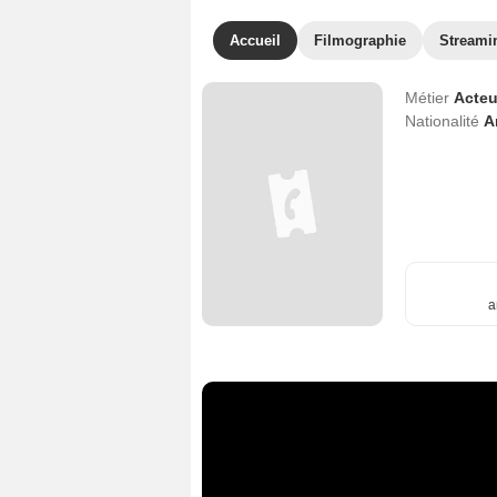
Accueil
Filmographie
Streami
Métier
Acteu
Nationalité
A
a