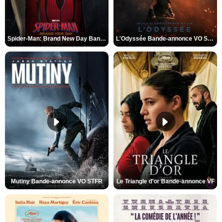
Spider-Man: Brand New Day Bande-annonce VO STFR
L'Odyssée Bande-annonce VO STFR
Mutiny Bande-annonce VO STFR
Le Triangle d'or Bande-annonce VF