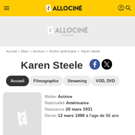
profil
menu
search
Accueil
Stars
Actrices
Actrice américaine
Karen Steele
Karen Steele
Accueil
Filmographie
Streaming
VOD, DVD
Métier
Actrice
Nationalité
Américaine
Naissance
20 mars 1931
Décès
12 mars 1988
à l'age de 56 ans