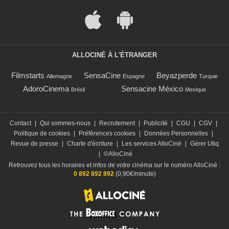
ALLOCINÉ À L'ÉTRANGER
Filmstarts
SensaCine
Beyazperde
Allemagne
Espagne
Turquie
AdoroCinema
Sensacine México
Brésil
Mexique
Contact
|
Qui sommes-nous
|
Recrutement
|
Publicité
|
CGU
|
CGV
|
Politique de cookies
|
Préférences cookies
|
Données Personnelles
|
Revue de presse
|
Charte d'écriture
|
Les services AlloCiné
|
Gérer Utiq
|
©AlloCiné
Retrouvez tous les horaires et infos de votre cinéma sur le numéro AlloCiné :
0 892 892 892
(0,90€/minute)