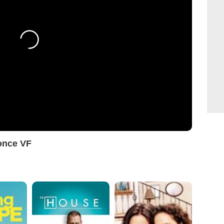
once VF