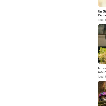
Un Si
l’épi
jeudi 
Ici t
mouch
jeudi 