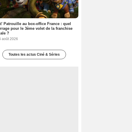
t' Patrouille au box-office France : quel
rage pour le 3ème volet de la franchise
iale ?
6 août 2026
Toutes les actus Ciné & Séries