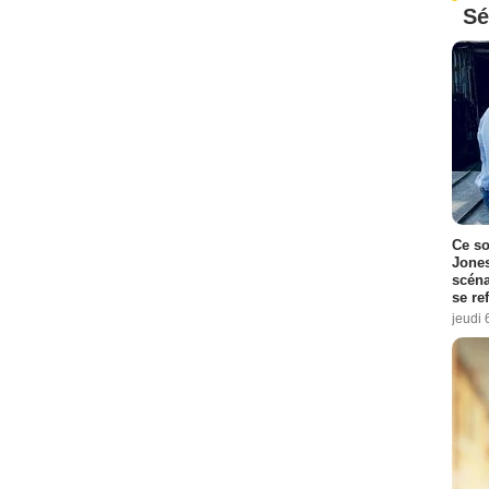
Sé
Ce so
Jones
scéna
se re
jeudi 