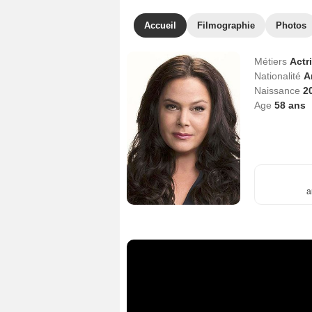
Accueil
Filmographie
Photos
Métiers
Actr
Nationalité
A
Naissance
2
Age
58
ans
a