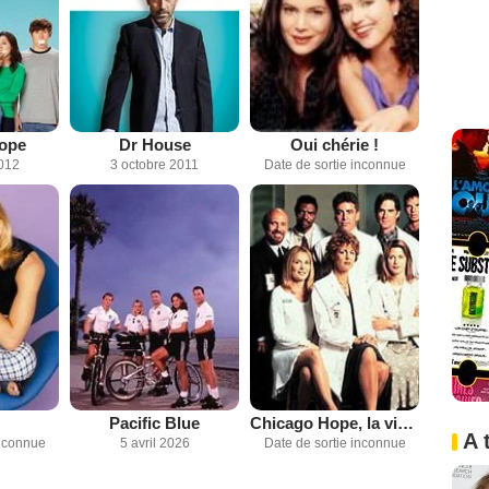
ope
Dr House
Oui chérie !
012
3 octobre 2011
Date de sortie inconnue
Pacific Blue
Chicago Hope, la vie à tout prix
A 
inconnue
5 avril 2026
Date de sortie inconnue