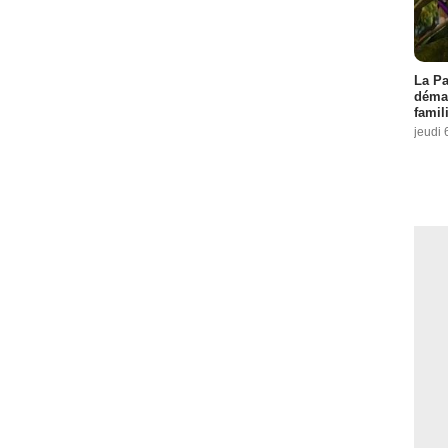
La Pa
démar
famil
jeudi 