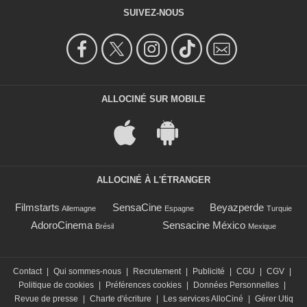
SUIVEZ-NOUS
ALLOCINÉ SUR MOBILE
ALLOCINÉ À L'ÉTRANGER
Filmstarts
SensaCine
Beyazperde
Allemagne
Espagne
Turquie
AdoroCinema
Sensacine México
Brésil
Mexique
Contact
|
Qui sommes-nous
|
Recrutement
|
Publicité
|
CGU
|
CGV
|
Politique de cookies
|
Préférences cookies
|
Données Personnelles
|
Revue de presse
|
Charte d'écriture
|
Les services AlloCiné
|
Gérer Utiq