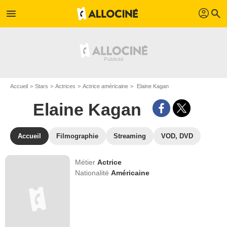
profil
menu
search
Accueil
Stars
Actrices
Actrice américaine
Elaine Kagan
Elaine Kagan
Accueil
Filmographie
Streaming
VOD, DVD
Métier
Actrice
Nationalité
Américaine