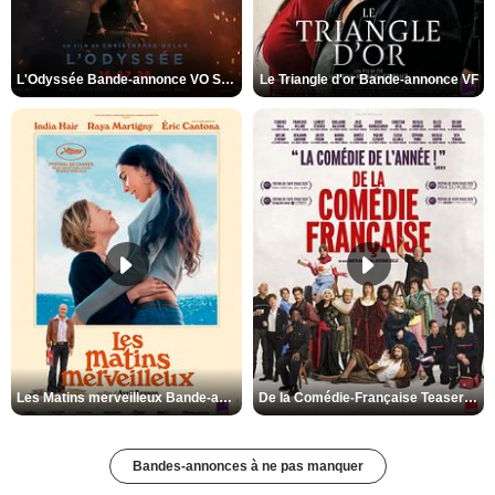
L'Odyssée Bande-annonce VO STFR
Le Triangle d'or Bande-annonce VF
Les Matins merveilleux Bande-annonce VF
De la Comédie-Française Teaser VF
Bandes-annonces à ne pas manquer