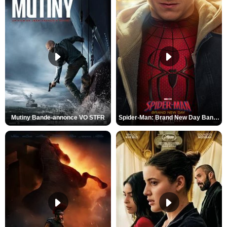
Mutiny Bande-annonce VO STFR
Spider-Man: Brand New Day Bande-annonce VO STFR