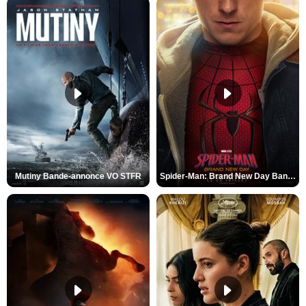
Mutiny Bande-annonce VO STFR
Spider-Man: Brand New Day Bande-annonce VO STFR