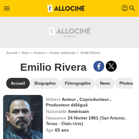
profil
menu
search
Accueil
Stars
Acteurs
Acteur américain
Emilio Rivera
Emilio Rivera
Accueil
Biographie
Filmographie
News
Photos
Métiers
Acteur
,
Coproducteur
,
Producteur délégué
Nationalité
Américain
Naissance
24 février 1961
(San Antonio,
Texas - Etats-Unis)
Age
65
ans