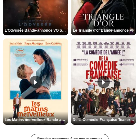
L'Odyssée Bande-annonce VO STFR
Le Triangle d'or Bande-annonce VF
Les Matins merveilleux Bande-annonce VF
De la Comédie-Française Teaser VF
Bandes-annonces à ne pas manquer