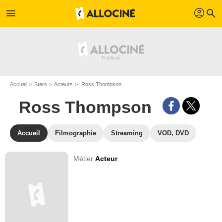
profil
menu
search
Accueil
Stars
Acteurs
Ross Thompson
Ross Thompson
Accueil
Filmographie
Streaming
VOD, DVD
Métier
Acteur