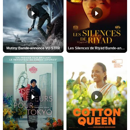
Mutiny Bande-annonce VO STFR
Les Silences de Riyad Bande-annonce VO STFR