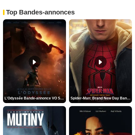
Top Bandes-annonces
L'Odyssée Bande-annonce VO STFR
Spider-Man: Brand New Day Bande-annonce VO STFR