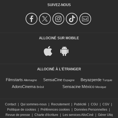
SUIVEZ-NOUS
ALLOCINÉ SUR MOBILE
ALLOCINÉ À L'ÉTRANGER
Filmstarts
SensaCine
Beyazperde
Allemagne
Espagne
Turquie
AdoroCinema
Sensacine México
Brésil
Mexique
Contact
|
Qui sommes-nous
|
Recrutement
|
Publicité
|
CGU
|
CGV
|
Politique de cookies
|
Préférences cookies
|
Données Personnelles
|
Revue de presse
|
Charte d'écriture
|
Les services AlloCiné
|
Gérer Utiq