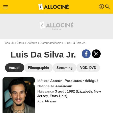
profil
menu
search
Accueil
Stars
Acteurs
Acteur américain
Luis Da Silva Jr.
Luis Da Silva Jr.
Accueil
Filmographie
Streaming
VOD, DVD
Métiers
Acteur
,
Producteur délégué
Nationalité
Américain
Naissance
3 août 1982
(Elizabeth, New
Jersey, Etats-Unis)
Age
44
ans