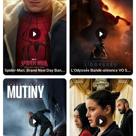
Spider-Man: Brand New Day Bande-annonce VO STFR
L'Odyssée Bande-annonce VO STFR