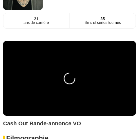
21
35
ans de carrière
films et séries tournés
Cash Out Bande-annonce VO
Filmographie