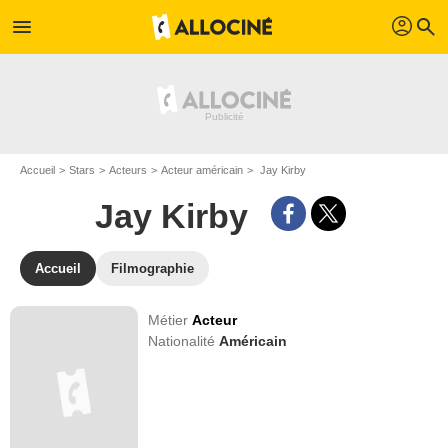
profil
menu
search
Accueil
Stars
Acteurs
Acteur américain
Jay Kirby
Jay Kirby
Accueil
Filmographie
Métier
Acteur
Nationalité
Américain