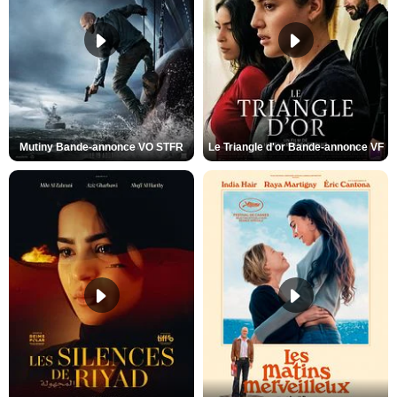
Mutiny Bande-annonce VO STFR
Le Triangle d'or Bande-annonce VF