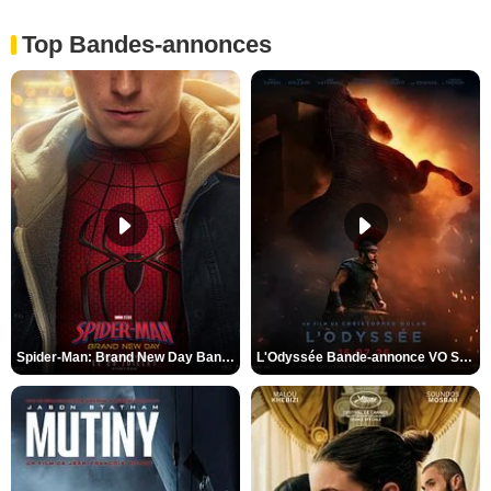
Top Bandes-annonces
Spider-Man: Brand New Day Bande-annonce VO STFR
L'Odyssée Bande-annonce VO STFR