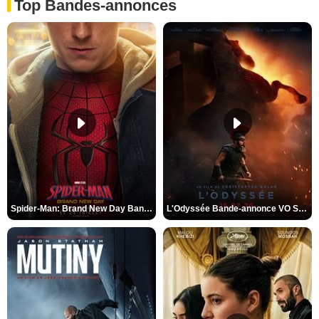
Top Bandes-annonces
Spider-Man: Brand New Day Bande-annonce VO STFR
L'Odyssée Bande-annonce VO STFR