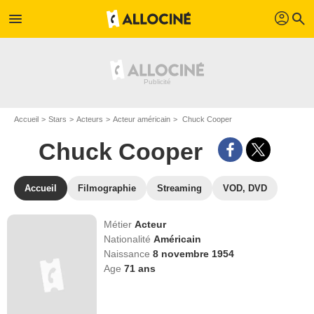
profil
menu
search
Accueil
Stars
Acteurs
Acteur américain
Chuck Cooper
Chuck Cooper
Accueil
Filmographie
Streaming
VOD, DVD
Métier
Acteur
Nationalité
Américain
Naissance
8 novembre 1954
Age
71
ans