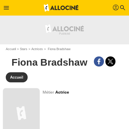
profil
menu
search
Accueil
Stars
Actrices
Fiona Bradshaw
Fiona Bradshaw
Accueil
Métier
Actrice