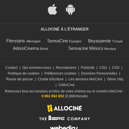
ALLOCINÉ À L'ÉTRANGER
Filmstarts
SensaCine
Beyazperde
Allemagne
Espagne
Turquie
AdoroCinema
Sensacine México
Brésil
Mexique
Contact
|
Qui sommes-nous
|
Recrutement
|
Publicité
|
CGU
|
CGV
|
Politique de cookies
|
Préférences cookies
|
Données Personnelles
|
Revue de presse
|
Charte d'écriture
|
Les services AlloCiné
|
Gérer Utiq
|
©AlloCiné
Retrouvez tous les horaires et infos de votre cinéma sur le numéro AlloCiné :
0 892 892 892
(0,90€/minute)