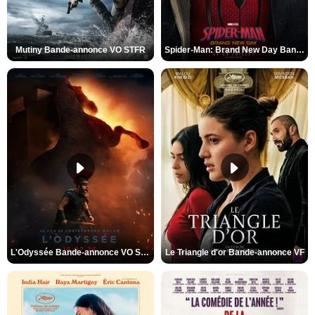
Mutiny Bande-annonce VO STFR
Spider-Man: Brand New Day Bande-annonce VO STFR
L'Odyssée Bande-annonce VO STFR
Le Triangle d'or Bande-annonce VF