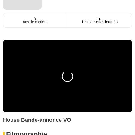
9
2
ans de carrière
films et séries tournés
House Bande-annonce VO
Filmographie