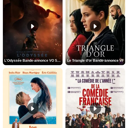
L'Odyssée Bande-annonce VO STFR
Le Triangle d'or Bande-annonce VF