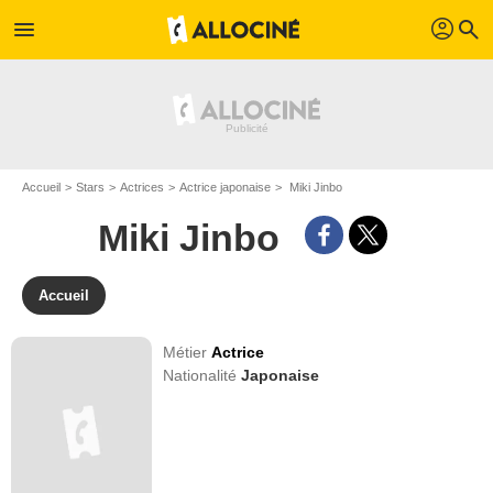
profil
menu
search
Accueil
Stars
Actrices
Actrice japonaise
Miki Jinbo
Miki Jinbo
Accueil
Métier
Actrice
Nationalité
Japonaise