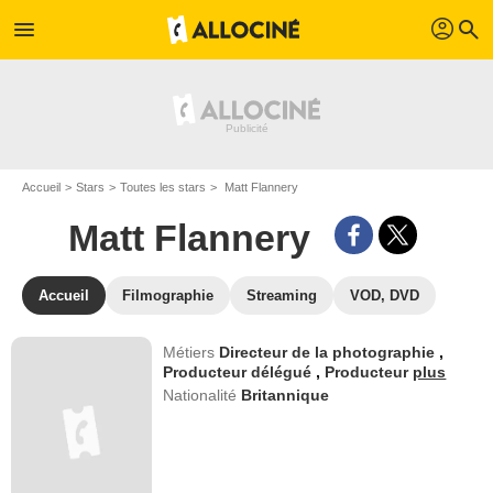
profil
menu
search
Accueil
Stars
Toutes les stars
Matt Flannery
Matt Flannery
Accueil
Filmographie
Streaming
VOD, DVD
Métiers
Directeur de la photographie
,
Producteur délégué
,
Producteur
plus
Nationalité
Britannique