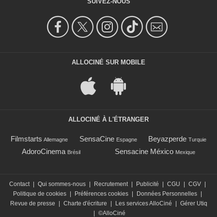
SUIVEZ-NOUS
ALLOCINÉ SUR MOBILE
ALLOCINÉ À L'ÉTRANGER
Filmstarts
SensaCine
Beyazperde
Allemagne
Espagne
Turquie
AdoroCinema
Sensacine México
Brésil
Mexique
Contact
|
Qui sommes-nous
|
Recrutement
|
Publicité
|
CGU
|
CGV
|
Politique de cookies
|
Préférences cookies
|
Données Personnelles
|
Revue de presse
|
Charte d'écriture
|
Les services AlloCiné
|
Gérer Utiq
|
©AlloCiné