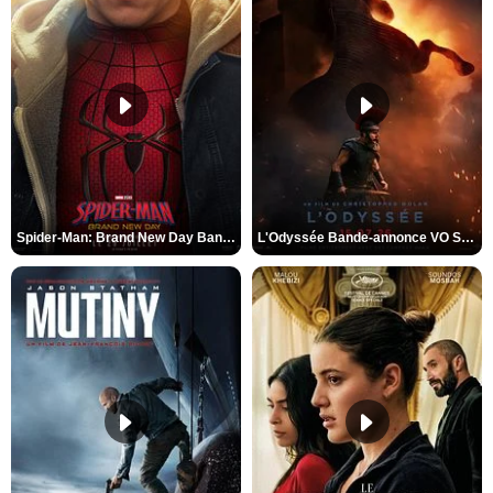
Spider-Man: Brand New Day Bande-annonce VO STFR
L'Odyssée Bande-annonce VO STFR