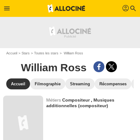
profil
menu
search
Accueil
Stars
Toutes les stars
William Ross
William Ross
Accueil
Filmographie
Streaming
Récompenses
V
Métiers
Compositeur
,
Musiques
additionnelles (compositeur)