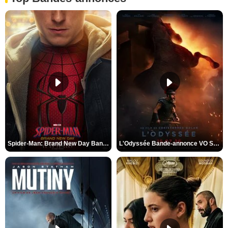
Spider-Man: Brand New Day Bande-annonce VO STFR
L'Odyssée Bande-annonce VO STFR