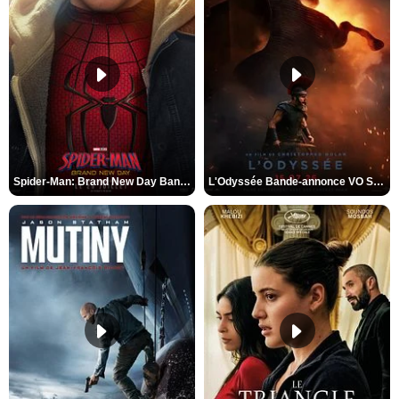
Spider-Man: Brand New Day Bande-annonce VO STFR
L'Odyssée Bande-annonce VO STFR