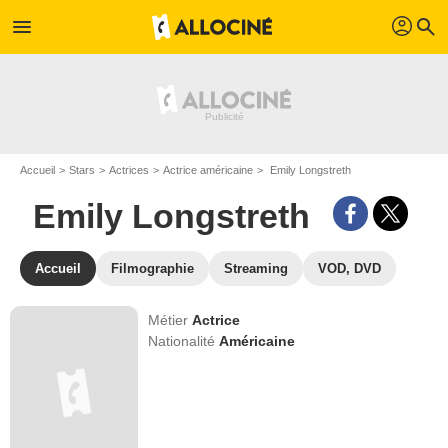
profil
menu
search
Accueil
Stars
Actrices
Actrice américaine
Emily Longstreth
Emily Longstreth
Accueil
Filmographie
Streaming
VOD, DVD
Métier
Actrice
Nationalité
Américaine