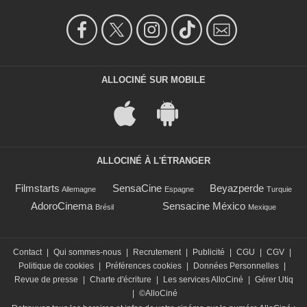
ALLOCINÉ SUR MOBILE
ALLOCINÉ À L'ÉTRANGER
Filmstarts
SensaCine
Beyazperde
Allemagne
Espagne
Turquie
AdoroCinema
Sensacine México
Brésil
Mexique
Contact
|
Qui sommes-nous
|
Recrutement
|
Publicité
|
CGU
|
CGV
|
Politique de cookies
|
Préférences cookies
|
Données Personnelles
|
Revue de presse
|
Charte d'écriture
|
Les services AlloCiné
|
Gérer Utiq
|
©AlloCiné