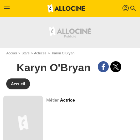
profil
menu
search
Accueil
Stars
Actrices
Karyn O'Bryan
Karyn O'Bryan
Accueil
Métier
Actrice