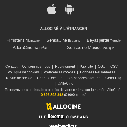
ALLOCINÉ À L'ÉTRANGER
Filmstarts
SensaCine
Beyazperde
Allemagne
Espagne
Turquie
AdoroCinema
Sensacine México
Brésil
Mexique
Contact
|
Qui sommes-nous
|
Recrutement
|
Publicité
|
CGU
|
CGV
|
Politique de cookies
|
Préférences cookies
|
Données Personnelles
|
Revue de presse
|
Charte d'écriture
|
Les services AlloCiné
|
Gérer Utiq
|
©AlloCiné
Retrouvez tous les horaires et infos de votre cinéma sur le numéro AlloCiné :
0 892 892 892
(0,90€/minute)