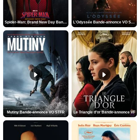
Spider-Man: Brand New Day Bande-annonce VO STFR
L'Odyssée Bande-annonce VO STFR
Mutiny Bande-annonce VO STFR
Le Triangle d'or Bande-annonce VF