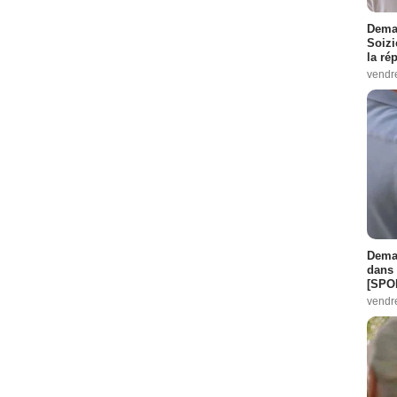
Demai
Soizi
la ré
vendr
Demai
dans 
[SPO
vendr