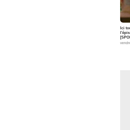
Ici t
l'épi
[SPO
vendr