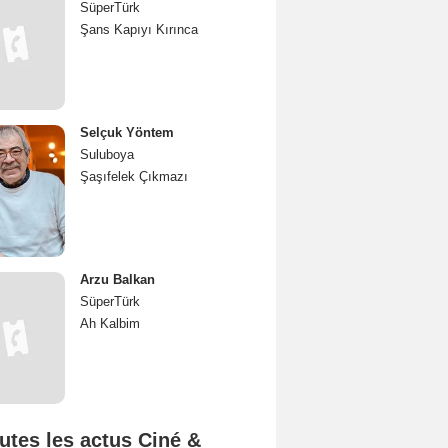
SüperTürk
Şans Kapıyı Kırınca
Selçuk Yöntem
Suluboya
Şaşıfelek Çıkmazı
Arzu Balkan
SüperTürk
Ah Kalbim
utes les actus Ciné &