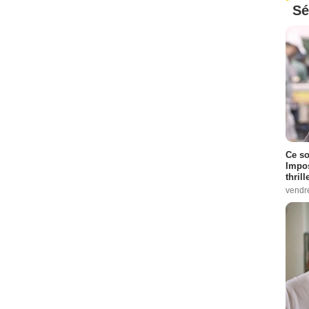
Sé
Ce so
Impos
thrill
vendr