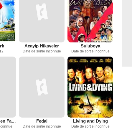
rk
Acayip Hikayeler
Suluboya
012
Date de sortie inconnue
Date de sortie inconnue
Bayrampaşa Ben Fazla Kalmayacağım
Fedai
Living and Dying
inconnue
Date de sortie inconnue
Date de sortie inconnue