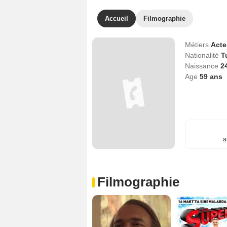
Accueil
Filmographie
Métiers
Act
Nationalité
T
Naissance
2
Age
59
ans
a
Filmographie