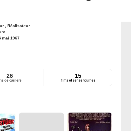
eur
,
Réalisateur
urc
4 mai 1967
26
15
ns de carrière
films et séries tournés