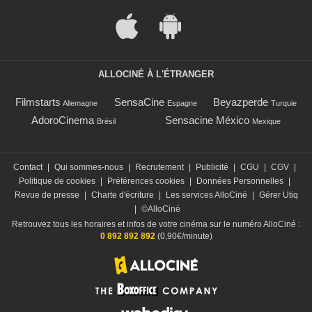
ALLOCINÉ À L'ÉTRANGER
Filmstarts
SensaCine
Beyazperde
Allemagne
Espagne
Turquie
AdoroCinema
Sensacine México
Brésil
Mexique
Contact
|
Qui sommes-nous
|
Recrutement
|
Publicité
|
CGU
|
CGV
|
Politique de cookies
|
Préférences cookies
|
Données Personnelles
|
Revue de presse
|
Charte d'écriture
|
Les services AlloCiné
|
Gérer Utiq
|
©AlloCiné
Retrouvez tous les horaires et infos de votre cinéma sur le numéro AlloCiné :
0 892 892 892
(0,90€/minute)