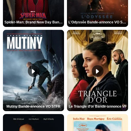
Spider-Man: Brand New Day Bande-annonce VO STFR
L'Odyssée Bande-annonce VO STFR
Mutiny Bande-annonce VO STFR
Le Triangle d'or Bande-annonce VF