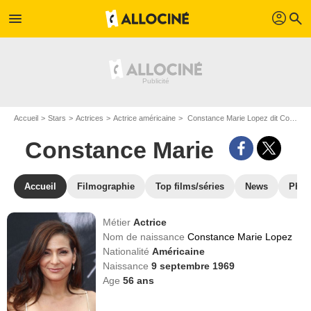
profil
menu
search
Accueil
Stars
Actrices
Actrice américaine
Constance Marie Lopez dit Constance Marie
Constance Marie
Accueil
Filmographie
Top films/séries
News
Phot
Métier
Actrice
Nom de naissance
Constance Marie Lopez
Nationalité
Américaine
Naissance
9 septembre 1969
Age
56
ans