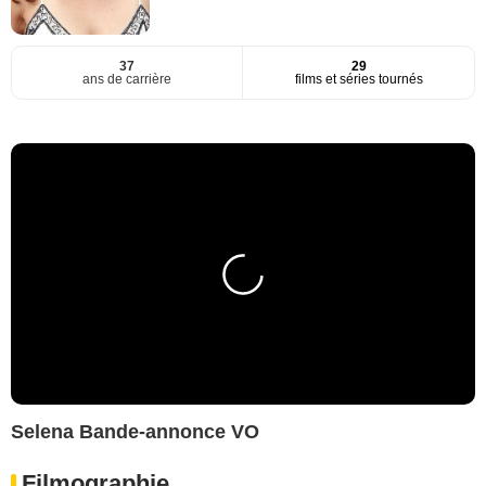
37
29
ans de carrière
films et séries tournés
Selena Bande-annonce VO
Filmographie