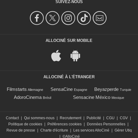
SUIVEZ-NOUS
ALLOCINÉ SUR MOBILE
ALLOCINÉ À L'ÉTRANGER
Filmstarts
SensaCine
Beyazperde
Allemagne
Espagne
Turquie
AdoroCinema
Sensacine México
Brésil
Mexique
Contact
|
Qui sommes-nous
|
Recrutement
|
Publicité
|
CGU
|
CGV
|
Politique de cookies
|
Préférences cookies
|
Données Personnelles
|
Revue de presse
|
Charte d'écriture
|
Les services AlloCiné
|
Gérer Utiq
|
©AlloCiné