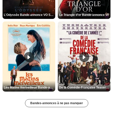
L'Odyssée Bande-annonce VO STFR
Le Triangle d'or Bande-annonce VF
Les Matins merveilleux Bande-annonce VF
De la Comédie-Française Teaser VF
Bandes-annonces à ne pas manquer