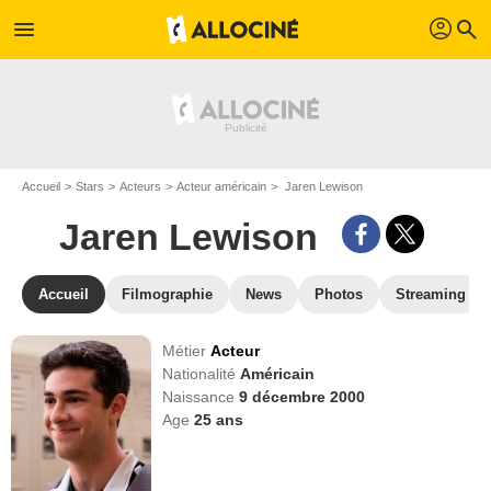
profil
menu
search
Accueil
Stars
Acteurs
Acteur américain
Jaren Lewison
Jaren Lewison
Accueil
Filmographie
News
Photos
Streaming
Métier
Acteur
Nationalité
Américain
Naissance
9 décembre 2000
Age
25
ans