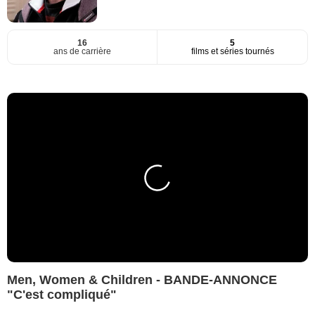
16
5
ans de carrière
films et séries tournés
Men, Women & Children - BANDE-ANNONCE
"C'est compliqué"