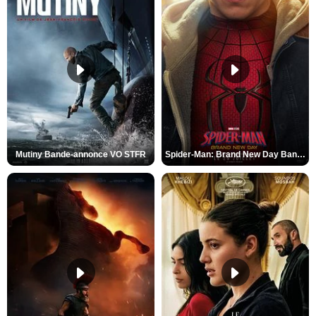
Mutiny Bande-annonce VO STFR
Spider-Man: Brand New Day Bande-annonce VO STFR