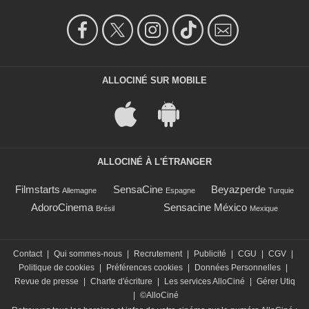
ALLOCINÉ SUR MOBILE
ALLOCINÉ À L'ÉTRANGER
Filmstarts
SensaCine
Beyazperde
Allemagne
Espagne
Turquie
AdoroCinema
Sensacine México
Brésil
Mexique
Contact
|
Qui sommes-nous
|
Recrutement
|
Publicité
|
CGU
|
CGV
|
Politique de cookies
|
Préférences cookies
|
Données Personnelles
|
Revue de presse
|
Charte d'écriture
|
Les services AlloCiné
|
Gérer Utiq
|
©AlloCiné