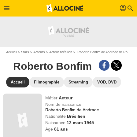
profil
menu
search
Accueil
Stars
Acteurs
Acteur brésilien
Roberto Bonfim de Andrade dit Roberto Bonfim
Roberto Bonfim
Accueil
Filmographie
Streaming
VOD, DVD
Métier
Acteur
Nom de naissance
Roberto Bonfim de Andrade
Nationalité
Brésilien
Naissance
12 mars 1945
Age
81
ans