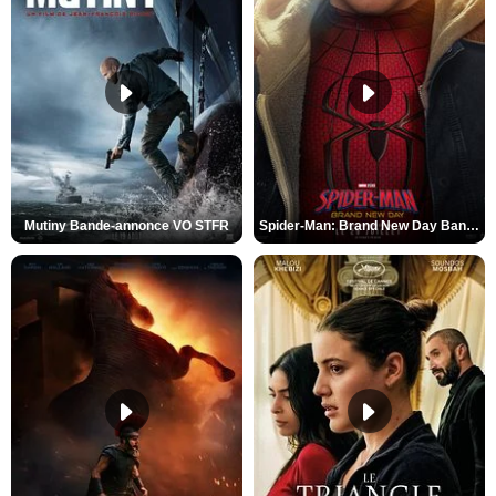
Mutiny Bande-annonce VO STFR
Spider-Man: Brand New Day Bande-annonce VO STFR