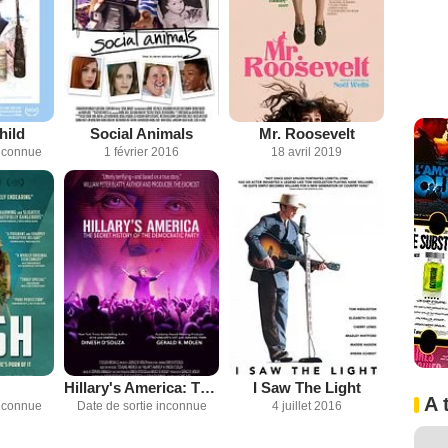
hild
Social Animals
Mr. Roosevelt
inconnue
1 février 2016
18 avril 2019
Hillary's America: The Secret History of the Democratic Party
I Saw The Light
A 
inconnue
Date de sortie inconnue
4 juillet 2016