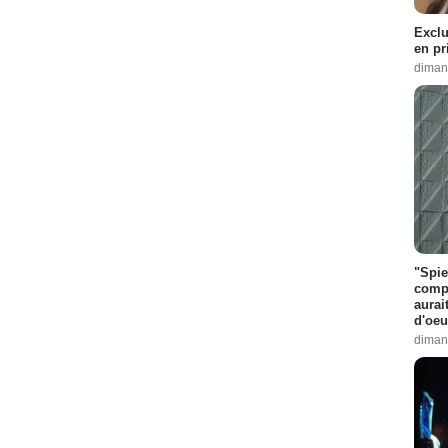
Exclu
en pr
diman
"Spie
compl
aurai
d'oeu
diman