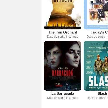
The Iron Orchard
Friday's C
Date de sortie inconnue
Date de sortie 
La Barracuda
Slash
Date de sortie inconnue
Date de sortie 