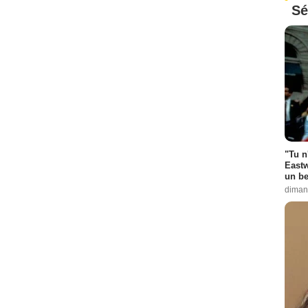
Sé
"Tu n
Eastw
un be
diman