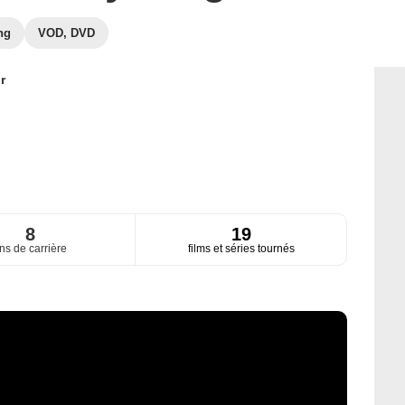
ng
VOD, DVD
r
8
19
ns de carrière
films et séries tournés