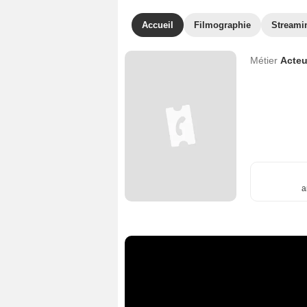
Accueil
Filmographie
Streami
Métier
Acteu
a