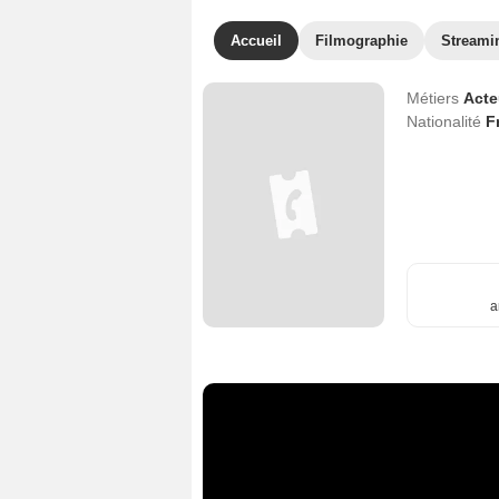
Accueil
Filmographie
Streami
Métiers
Act
Nationalité
F
a