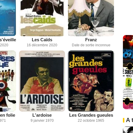
s'éveille
Les Caïds
Franz
 2020
16 décembre 2020
Date de sortie inconnue
en folie
L'ardoise
Les Grandes gueules
A 
971
9 janvier 1970
22 octobre 1965