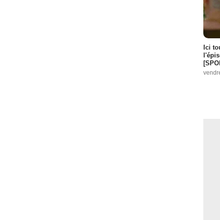
Ici t
l'épi
[SPO
vendr