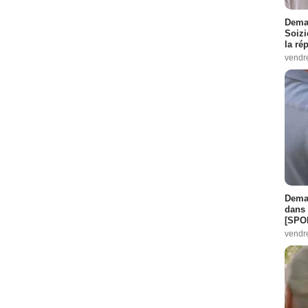
Demai
Soizi
la ré
vendr
Demai
dans 
[SPO
vendr