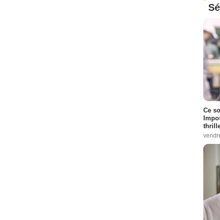
Sé
Ce so
Impos
thrill
vendr