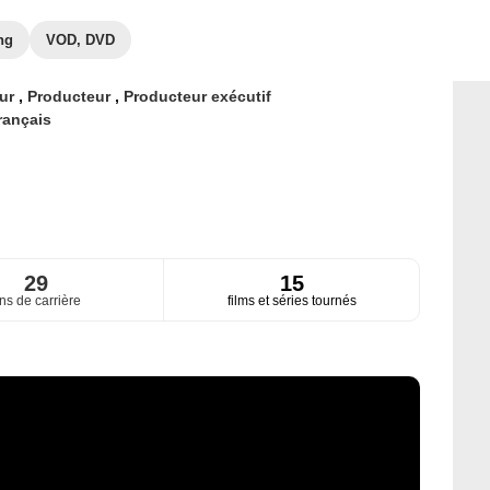
ng
VOD, DVD
eur
,
Producteur
,
Producteur exécutif
rançais
29
15
ns de carrière
films et séries tournés