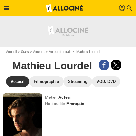
profil
menu
search
Accueil
Stars
Acteurs
Acteur français
Mathieu Lourdel
Mathieu Lourdel
Accueil
Filmographie
Streaming
VOD, DVD
Métier
Acteur
Nationalité
Français