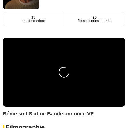
15
25
ans de carrière
films et séries tournés
Bénie soit Sixtine Bande-annonce VF
Filmographie