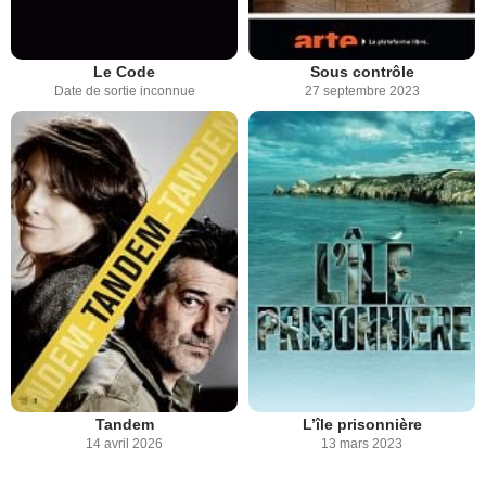
Le Code
Sous contrôle
Date de sortie inconnue
27 septembre 2023
Tandem
L’île prisonnière
14 avril 2026
13 mars 2023