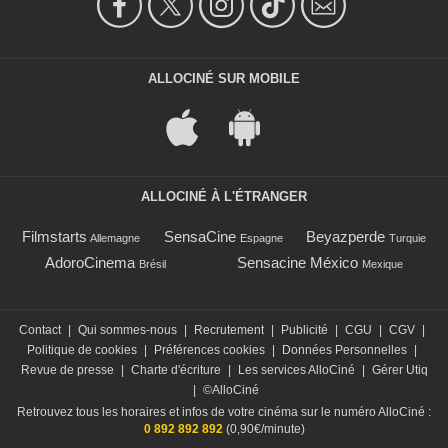
ALLOCINÉ SUR MOBILE
ALLOCINÉ À L'ÉTRANGER
Filmstarts
SensaCine
Beyazperde
Allemagne
Espagne
Turquie
AdoroCinema
Sensacine México
Brésil
Mexique
Contact
|
Qui sommes-nous
|
Recrutement
|
Publicité
|
CGU
|
CGV
|
Politique de cookies
|
Préférences cookies
|
Données Personnelles
|
Revue de presse
|
Charte d'écriture
|
Les services AlloCiné
|
Gérer Utiq
|
©AlloCiné
Retrouvez tous les horaires et infos de votre cinéma sur le numéro AlloCiné :
0 892 892 892
(0,90€/minute)