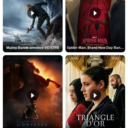
Mutiny Bande-annonce VO STFR
Spider-Man: Brand New Day Bande-annonce VO STFR