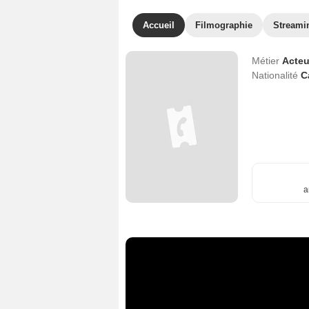
Accueil
Filmographie
Streami
Métier
Acteu
Nationalité
C
a