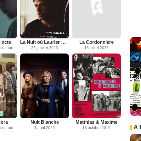
tincte
La Nuit où Laurier Gaudreault s'est réveillé
La Cordonnière
inconnue
23 janvier 2023
16 juillet 2025
lora
Nuit Blanche
Matthias & Maxime
A 
inconnue
1 août 2025
16 octobre 2019