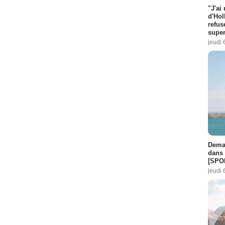
"J'ai
d'Hol
refus
super
jeudi 
Demai
dans 
[SPO
jeudi 