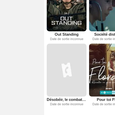
Out Standing
Société dis
Date de sortie inconnue
Date de sortie 
Désobéir, le combat de Chantal Daigle
Pour toi F
Date de sortie inconnue
Date de sortie 