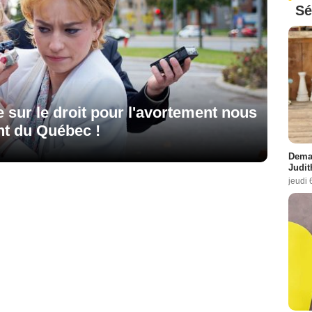
Sé
e sur le droit pour l'avortement nous
ent du Québec !
Demai
Judit
jeudi 