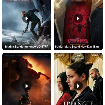
Mutiny Bande-annonce VO STFR
Spider-Man: Brand New Day Bande-annonce VO STFR