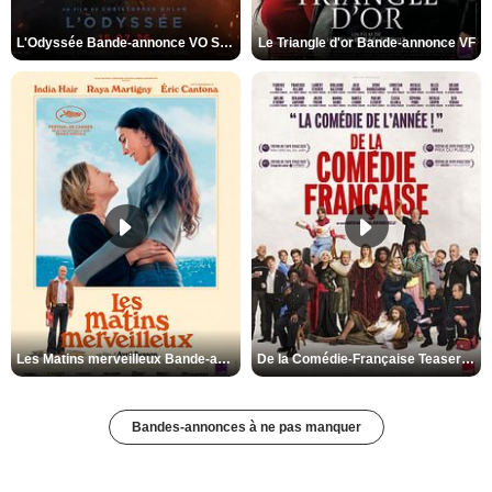
L'Odyssée Bande-annonce VO STFR
Le Triangle d'or Bande-annonce VF
Les Matins merveilleux Bande-annonce VF
De la Comédie-Française Teaser VF
Bandes-annonces à ne pas manquer