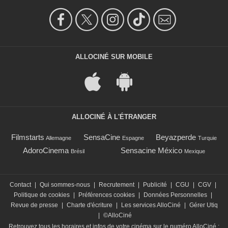
ALLOCINÉ SUR MOBILE
ALLOCINÉ À L'ÉTRANGER
Filmstarts
SensaCine
Beyazperde
Allemagne
Espagne
Turquie
AdoroCinema
Sensacine México
Brésil
Mexique
Contact
|
Qui sommes-nous
|
Recrutement
|
Publicité
|
CGU
|
CGV
|
Politique de cookies
|
Préférences cookies
|
Données Personnelles
|
Revue de presse
|
Charte d'écriture
|
Les services AlloCiné
|
Gérer Utiq
|
©AlloCiné
Retrouvez tous les horaires et infos de votre cinéma sur le numéro AlloCiné :