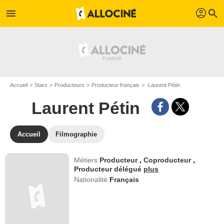
profil
menu
search
Accueil
Stars
Producteurs
Producteur français
Laurent Pétin
Laurent Pétin
Accueil
Filmographie
Métiers
Producteur
,
Coproducteur
,
Producteur délégué
plus
Nationalité
Français