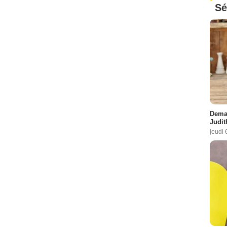
Sé
Demai
Judit
jeudi 