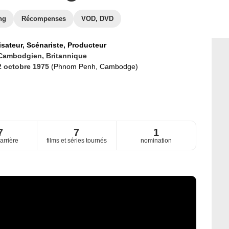
ng
Récompenses
VOD, DVD
isateur,
Scénariste,
Producteur
Cambodgien,
Britannique
2 octobre 1975
(Phnom Penh, Cambodge)
7
7
1
arrière
films et séries tournés
nomination