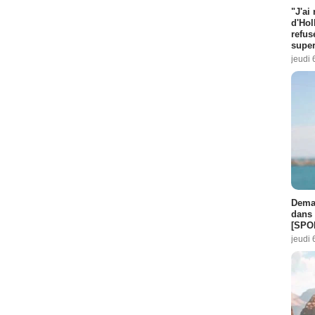
"J'ai
d'Hol
refus
super
jeudi 
Demai
dans 
[SPO
jeudi 