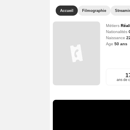
Accueil
Filmographie
Streami
Métiers
Réal
Nationalités
Naissance
2
Age
50
ans
1
ans de c