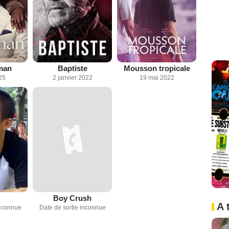
man
Baptiste
Mousson tropicale
25
2 janvier 2022
19 mai 2022
Boy Crush
A 
inconnue
Date de sortie inconnue