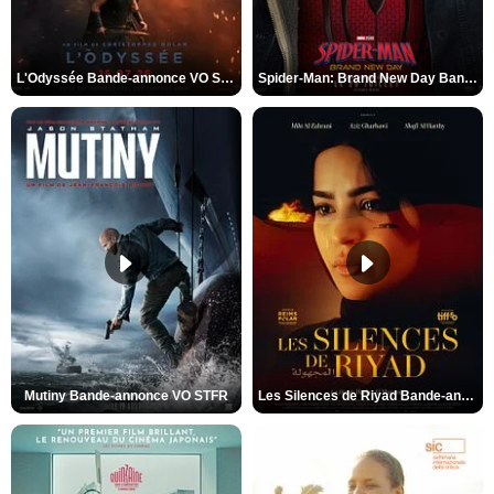
L'Odyssée Bande-annonce VO STFR
Spider-Man: Brand New Day Bande-annonce VO STFR
Mutiny Bande-annonce VO STFR
Les Silences de Riyad Bande-annonce VO STFR