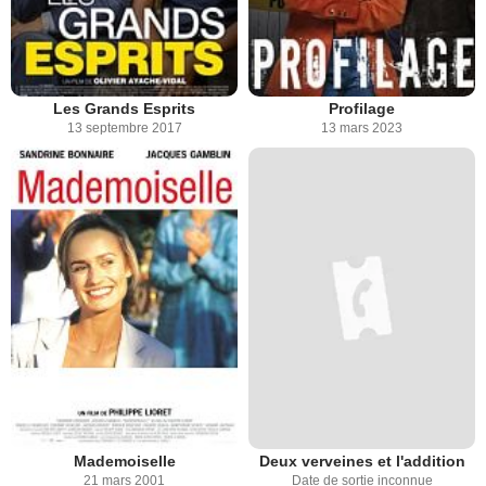
Les Grands Esprits
Profilage
13 septembre 2017
13 mars 2023
Mademoiselle
Deux verveines et l'addition
21 mars 2001
Date de sortie inconnue