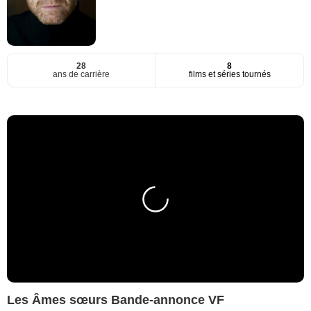
28
8
ans de carrière
films et séries tournés
Les Âmes sœurs Bande-annonce VF