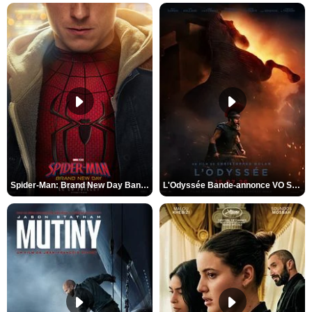
Spider-Man: Brand New Day Bande-annonce VO STFR
L'Odyssée Bande-annonce VO STFR