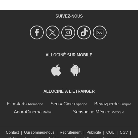
SUIVEZ-NOUS
ALLOCINÉ SUR MOBILE
ALLOCINÉ À L'ÉTRANGER
Filmstarts
SensaCine
Beyazperde
Allemagne
Espagne
Turquie
AdoroCinema
Sensacine México
Brésil
Mexique
Contact
|
Qui sommes-nous
|
Recrutement
|
Publicité
|
CGU
|
CGV
|