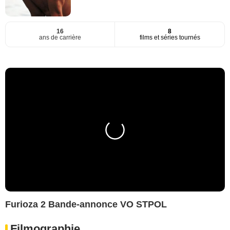
16
8
ans de carrière
films et séries tournés
Furioza 2 Bande-annonce VO STPOL
Filmographie