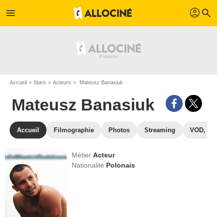
profil
menu
search
Accueil
Stars
Acteurs
Mateusz Banasiuk
Mateusz Banasiuk
Accueil
Filmographie
Photos
Streaming
VOD, DV
Métier
Acteur
Nationalité
Polonais