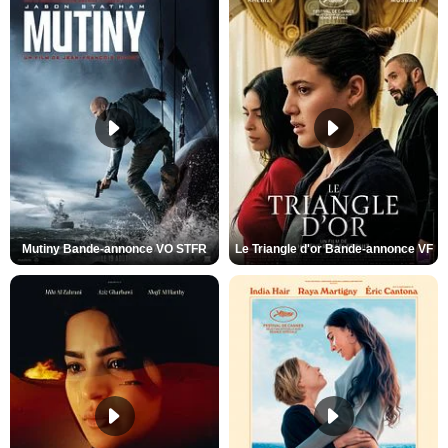
Mutiny Bande-annonce VO STFR
Le Triangle d'or Bande-annonce VF