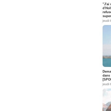
"J'ai
d'Hol
refus
super
jeudi 
Demai
dans 
[SPO
jeudi 