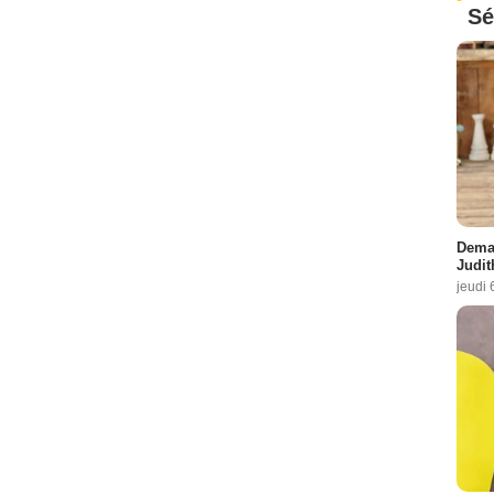
Sé
Demai
Judit
jeudi 