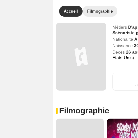
Accueil
Filmographie
Métiers
D'ap
Scénariste
p
Nationalité
A
Naissance
3
Décès
26 ao
Etats-Unis)
a
Filmographie