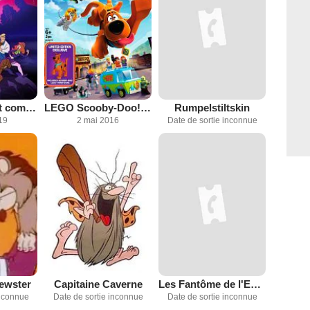
Scooby-Doo et compagnie
LEGO Scooby-Doo! : Le fantôme d'Hollywood
Rumpelstiltskin
19
2 mai 2016
Date de sortie inconnue
rewster
Capitaine Caverne
Les Fantôme de l'Espace
inconnue
Date de sortie inconnue
Date de sortie inconnue