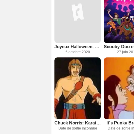
Joyeux Halloween, Scooby-Doo !
5 octobre 2020
27 juin 20
Chuck Norris: Karate Kommandos
It's Punky B
Date de sortie inconnue
Date de sortie 